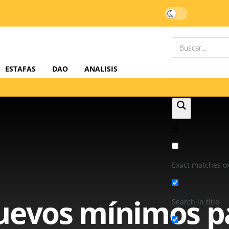
ESTAFAS
DAO
ANALISIS
Exact matches o
nuevos mínimos p
Search in title