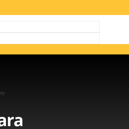
nly
ara