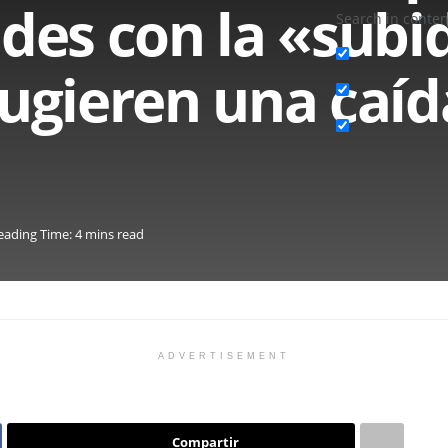
udes con la «subi
Search in conten
sugieren una caíd
eading Time: 4 mins read
ADVERTISEMENT
Compartir