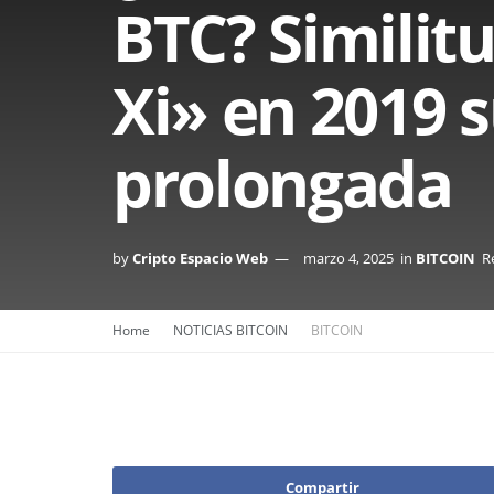
BTC? Similit
Xi» en 2019 
prolongada
by
Cripto Espacio Web
marzo 4, 2025
in
BITCOIN
R
Home
NOTICIAS BITCOIN
BITCOIN
Compartir