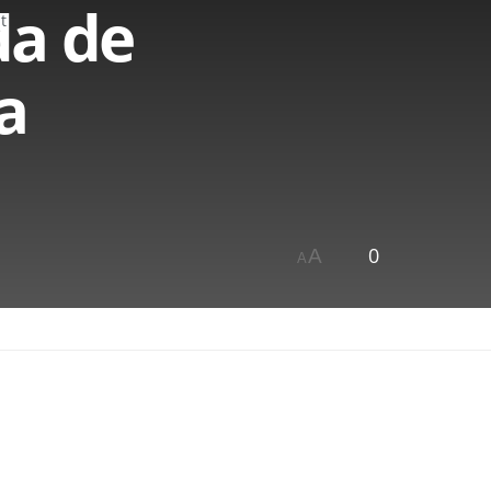
da de
t
a
0
A
A