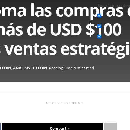
oma las compras 
Search in conten
más de USD $100
s ventas estratég
ITCOIN
,
ANALISIS
,
BITCOIN
Reading Time: 9 mins read
ADVERTISEMENT
Compartir