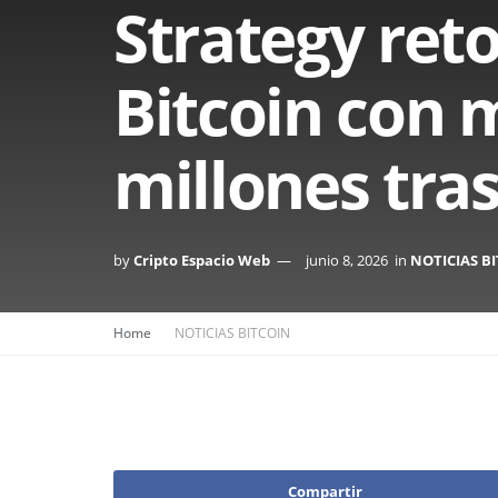
Strategy ret
Bitcoin con 
millones tra
by
Cripto Espacio Web
junio 8, 2026
in
NOTICIAS B
Home
NOTICIAS BITCOIN
Compartir