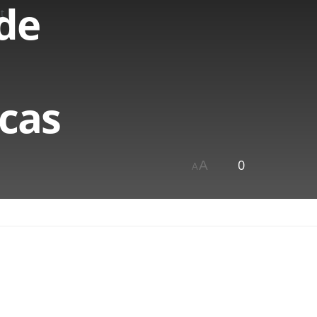
de
t
icas
0
A
A