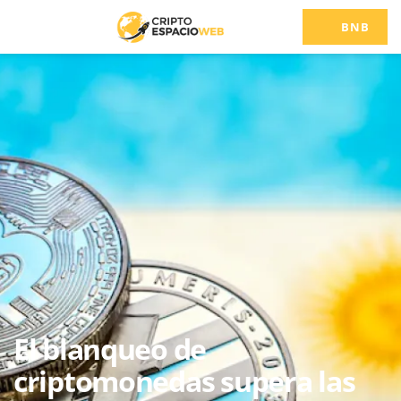
BNB
El blanqueo de
criptomonedas supera las