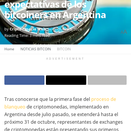
expectativas de los
bitcoiners en Argentina
by
Cripto Espacio Web
octubre 3, 2024
A
A
Reading Time: 3 mins read
Home
NOTICIAS BITCOIN
BITCOIN
ADVERTISEMENT
Tras conocerse que la primera fase del
proceso de
blanqueo
de criptomonedas, implementado en
Argentina desde julio pasado, se extenderá hasta el
próximo 31 de octubre, representantes de exchanges
de criptomonedas están presentando sus primeros