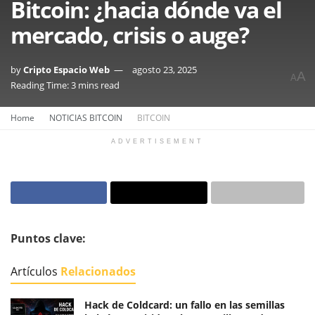
Bitcoin: ¿hacia dónde va el
mercado, crisis o auge?
by
Cripto Espacio Web
agosto 23, 2025
A
A
Reading Time: 3 mins read
Home
NOTICIAS BITCOIN
BITCOIN
ADVERTISEMENT
Puntos clave:
Artículos
Relacionados
Hack de Coldcard: un fallo en las semillas