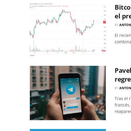
Bitco
el pr
BY
ANTON
El recie
combinac
Pavel
regr
BY
ANTON
Tras el 
francés,
reaparec