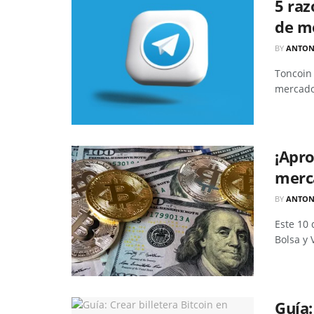
5 raz
de m
BY
ANTON
Toncoin
mercado 
¡Apro
merca
BY
ANTON
Este 10 
Bolsa y 
Guía: