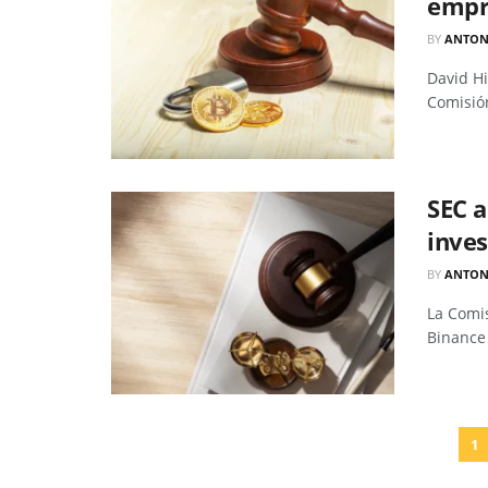
empr
BY
ANTON
David Hi
Comisión
SEC a
inves
BY
ANTON
La Comis
Binance 
1