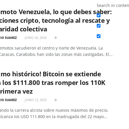
Search in conten
moto Venezuela, lo que debes saber:
iones cripto, tecnología al rescate y
aridad colectiva
IO SUAREZ
JUNIO 26, 2026
0
emotos sacudieron el centro y norte de Venezuela. La
Caracas, Carabobo, han sido las zonas más castigadas. El...
mo histórico! Bitcoin se extiende
 los $111.800 tras romper los 110K
primera vez
IO SUAREZ
JUNIO 12, 2025
0
ndo la carrera alcista sobre nuevos máximos de precio,
alcanza los USD 111.800 en la madrugada del 22 mayo...