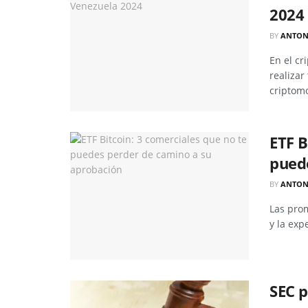
2024
BY
ANTON
En el cr
realizar
criptomo
ETF B
pued
BY
ANTON
Las pro
y la exp
SEC 