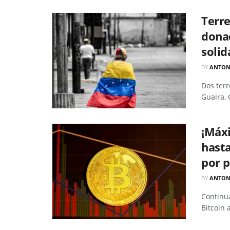
Terre
donac
solid
BY
ANTON
Dos terr
Guaira, 
¡Máxi
hasta
por 
BY
ANTON
Continua
Bitcoin 